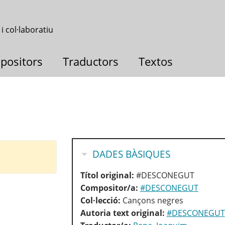
 i col·laboratiu
positors
Traductors
Textos
OCULTA
DADES BÀSIQUES
Títol original:
#DESCONEGUT
Compositor/a:
#DESCONEGUT
Col·lecció:
Cançons negres
Autoria text original:
#DESCONEGUT