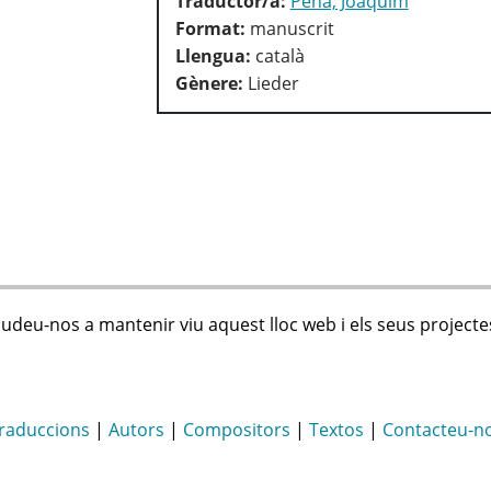
Traductor/a:
Pena, Joaquim
Format:
manuscrit
Llengua:
català
Gènere:
Lieder
judeu-nos a mantenir viu aquest lloc web i els seus projecte
raduccions
|
Autors
|
Compositors
|
Textos
|
Contacteu-n