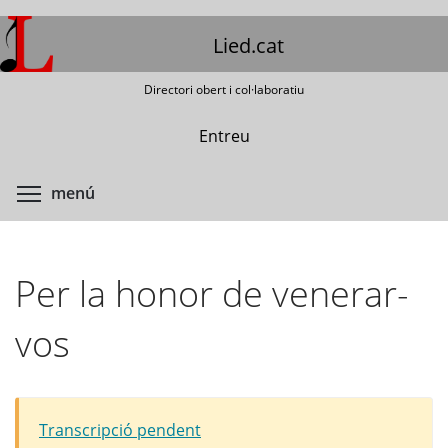
Vés
al
Lied.cat
contingut
Directori obert i col·laboratiu
Entreu
Commuta la visibilitat del menú
menú
Per la honor de venerar-
vos
Transcripció pendent