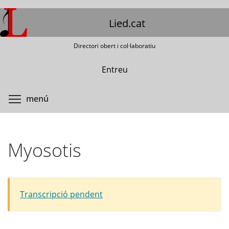
Vés
al
Lied.cat
contingut
Directori obert i col·laboratiu
Entreu
Commuta la visibilitat del menú
menú
Myosotis
Transcripció pendent