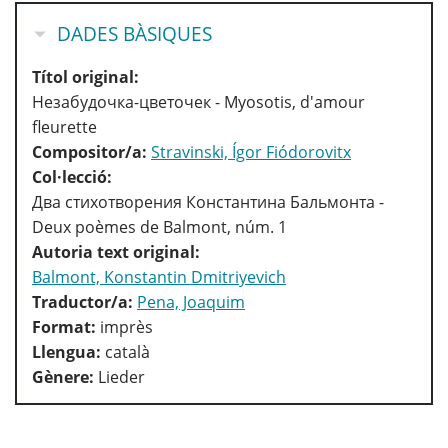
OCULTA
DADES BÀSIQUES
Títol original:
Незабудочка-цветочек - Myosotis, d'amour
fleurette
Compositor/a:
Stravinski, Ígor Fiódorovitx
Col·lecció:
Два стихотворения Константина Бальмонта -
Deux poèmes de Balmont, núm. 1
Autoria text original:
Balmont, Konstantin Dmitriyevich
Traductor/a:
Pena, Joaquim
Format:
imprès
Llengua:
català
Gènere:
Lieder