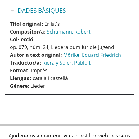
OCULTA
DADES BÀSIQUES
Títol original:
Er ist's
Compositor/a:
Schumann, Robert
Col·lecció:
op. 079, núm. 24, Liederalbum für die Jugend
Autoria text original:
Mörike, Eduard Friedrich
Traductor/a:
Riera y Soler, Pablo J.
Format:
imprès
Llengua:
català i castellà
Gènere:
Lieder
Ajudeu-nos a mantenir viu aquest lloc web i els seus