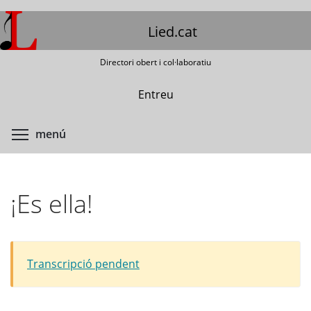
Vés
al
Lied.cat
contingut
Directori obert i col·laboratiu
Entreu
Commuta la visibilitat del menú
menú
¡Es ella!
Transcripció pendent