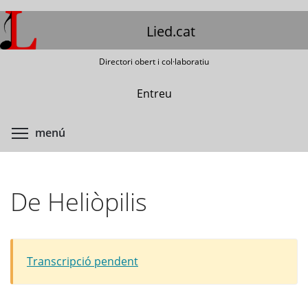
Vés
al
Lied.cat
contingut
Directori obert i col·laboratiu
Entreu
Commuta la visibilitat del menú
menú
De Heliòpilis
Transcripció pendent