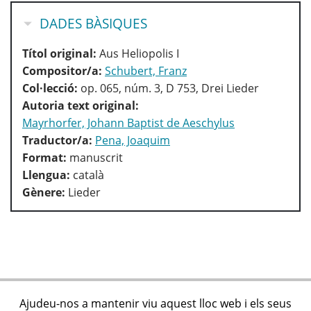
OCULTA
DADES BÀSIQUES
Títol original:
Aus Heliopolis I
Compositor/a:
Schubert, Franz
Col·lecció:
op. 065, núm. 3, D 753, Drei Lieder
Autoria text original:
Mayrhorfer, Johann Baptist de Aeschylus
Traductor/a:
Pena, Joaquim
Format:
manuscrit
Llengua:
català
Gènere:
Lieder
Ajudeu-nos a mantenir viu aquest lloc web i els seus