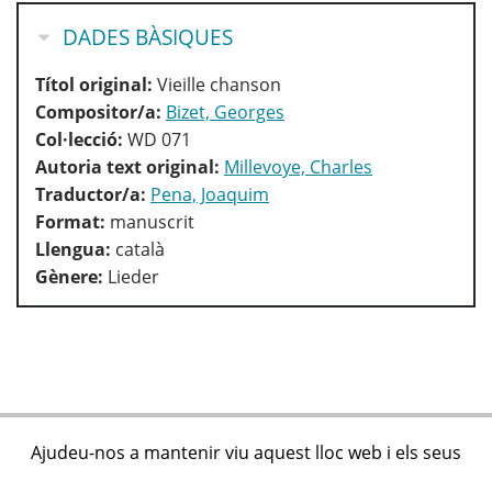
OCULTA
DADES BÀSIQUES
Títol original:
Vieille chanson
Compositor/a:
Bizet, Georges
Col·lecció:
WD 071
Autoria text original:
Millevoye, Charles
Traductor/a:
Pena, Joaquim
Format:
manuscrit
Llengua:
català
Gènere:
Lieder
Ajudeu-nos a mantenir viu aquest lloc web i els seus