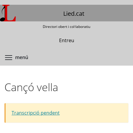
Vés
al
Lied.cat
contingut
Directori obert i col·laboratiu
Entreu
Commuta la visibilitat del menú
menú
Cançó vella
Transcripció pendent