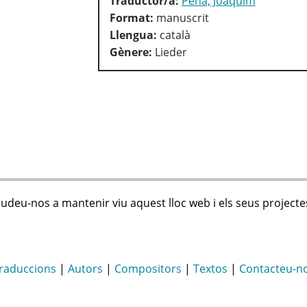
Traductor/a:
Pena, Joaquim
Format:
manuscrit
Llengua:
català
Gènere:
Lieder
judeu-nos a mantenir viu aquest lloc web i els seus projecte
raduccions
|
Autors
|
Compositors
|
Textos
|
Contacteu-n