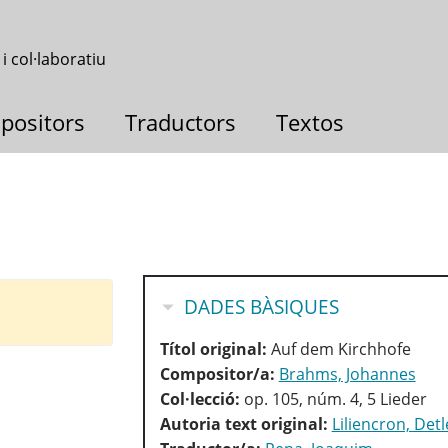
 i col·laboratiu
positors
Traductors
Textos
OCULTA
DADES BÀSIQUES
Títol original:
Auf dem Kirchhofe
Compositor/a:
Brahms, Johannes
Col·lecció:
op. 105, núm. 4, 5 Lieder
Autoria text original:
Liliencron, Det