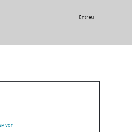
Entreu
lev von