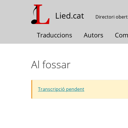
Vés
al
Lied.cat
Directori obert
contingut
Traduccions
Autors
Com
Al fossar
Transcripció pendent