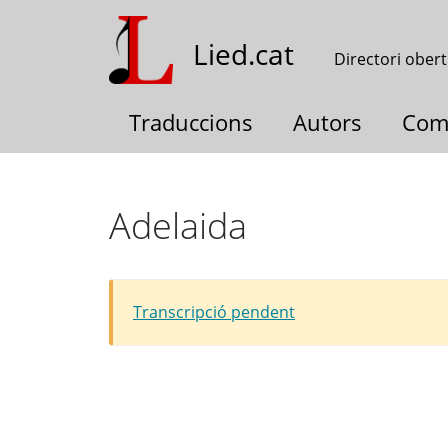
Vés
al
Lied.cat
Directori obert
contingut
Traduccions
Autors
Com
Adelaida
Transcripció pendent