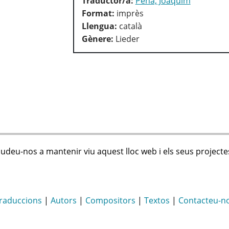
Traductor/a:
Pena, Joaquim
Format:
imprès
Llengua:
català
Gènere:
Lieder
judeu-nos a mantenir viu aquest lloc web i els seus projecte
raduccions
|
Autors
|
Compositors
|
Textos
|
Contacteu-n