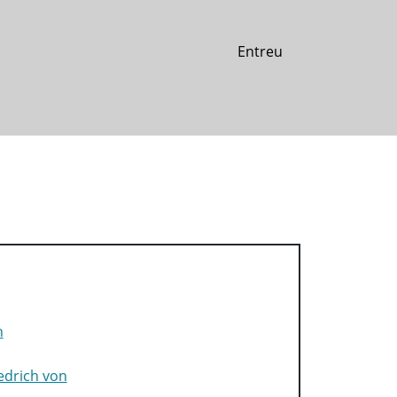
Entreu
n
edrich von