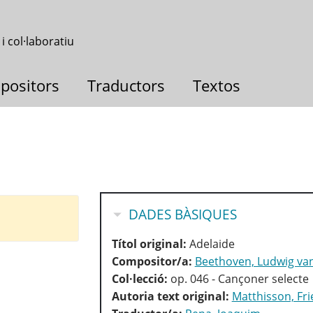
 i col·laboratiu
positors
Traductors
Textos
OCULTA
DADES BÀSIQUES
Títol original:
Adelaide
Compositor/a:
Beethoven, Ludwig va
Col·lecció:
op. 046 - Cançoner selecte
Autoria text original:
Matthisson, Fri