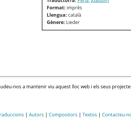
Traductor/a:
Pena, Joaquim
Format:
imprès
Llengua:
català
Gènere:
Lieder
judeu-nos a mantenir viu aquest lloc web i els seus projecte
raduccions
|
Autors
|
Compositors
|
Textos
|
Contacteu-n