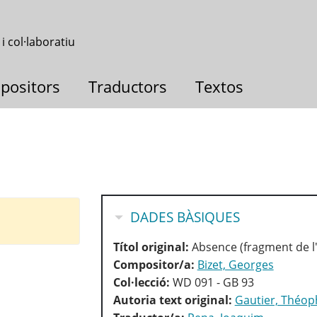
 i col·laboratiu
positors
Traductors
Textos
OCULTA
DADES BÀSIQUES
Títol original:
Absence (fragment de l'i
Compositor/a:
Bizet, Georges
Col·lecció:
WD 091 - GB 93
Autoria text original:
Gautier, Théop