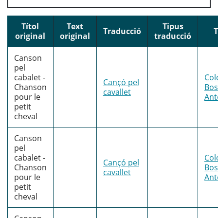
Títol
Text
Tipus
Traducció
T
original
original
traducció
Canson
pel
cabalet -
Col
Cançó pel
Chanson
Bo
cavallet
pour le
Ant
petit
cheval
Canson
pel
cabalet -
Col
Cançó pel
Chanson
Bo
cavallet
pour le
Ant
petit
cheval