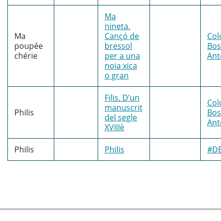
Ma
nineta.
Ma
Cançó de
Col
poupée
bressol
Bo
chérie
per a una
Ant
noia xica
o gran
Filis. D’un
Col
manuscrit
Philis
Bo
del segle
Ant
XVIIIè
Philis
Philis
#D