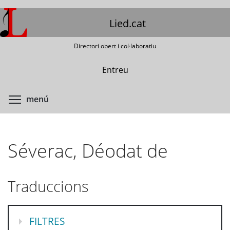
Vés
al
Lied.cat
contingut
Directori obert i col·laboratiu
Entreu
Commuta la visibilitat del menú
menú
Séverac, Déodat de
Traduccions
MOSTRA
FILTRES