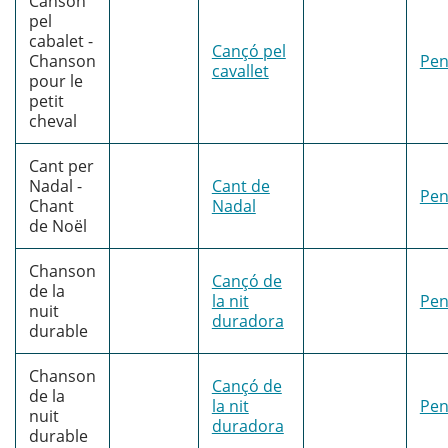
Canson
pel
cabalet -
Cançó pel
Chanson
Pen
cavallet
pour le
petit
cheval
Cant per
Nadal -
Cant de
Pen
Chant
Nadal
de Noël
Chanson
Cançó de
de la
la nit
Pen
nuit
duradora
durable
Chanson
Cançó de
de la
la nit
Pen
nuit
duradora
durable