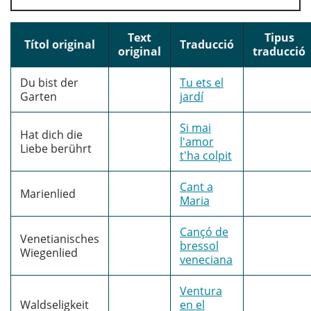
Text
Tipus
Títol original
Traducció
original
traducció
Du bist der
Tu ets el
Garten
jardí
Si mai
Hat dich die
l'amor
Liebe berührt
t'ha colpit
Cant a
Marienlied
Maria
Cançó de
Venetianisches
bressol
Wiegenlied
veneciana
Ventura
Waldseligkeit
en el