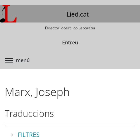
Vés
al
Lied.cat
contingut
Directori obert i col·laboratiu
Entreu
Commuta la visibilitat del menú
menú
Marx, Joseph
Traduccions
MOSTRA
FILTRES