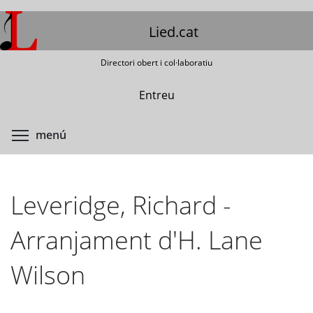
Vés
al
Lied.cat
contingut
Directori obert i col·laboratiu
Entreu
Commuta la visibilitat del menú
menú
Leveridge, Richard -
Arranjament d'H. Lane
Wilson