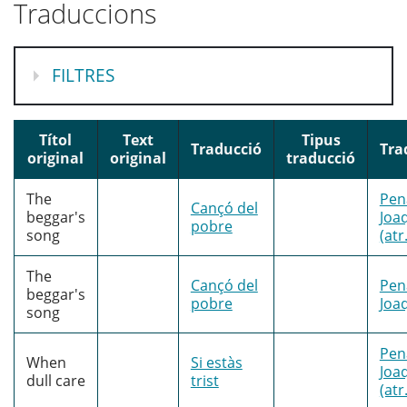
Traduccions
MOSTRA
FILTRES
Títol
Text
Tipus
Traducció
Tra
original
original
traducció
The
Pen
Cançó del
beggar's
Joa
pobre
song
(atr.
The
Cançó del
Pen
beggar's
pobre
Joa
song
Pen
When
Si estàs
Joa
dull care
trist
(atr.