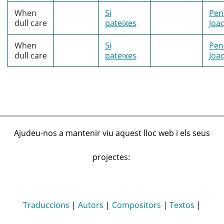
When
Si
Pen
dull care
pateixes
Joa
When
Si
Pen
dull care
pateixes
Joa
Ajudeu-nos a mantenir viu aquest lloc web i els seus
projectes:
Traduccions
|
Autors
|
Compositors
|
Textos
|