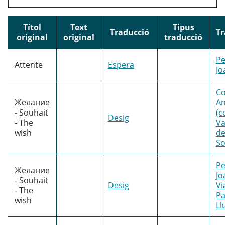
Títol
Text
Tipus
Traducció
Tr
original
original
traducció
Pe
Attente
Espera
Jo
Co
Желание
An
- Souhait
(c
Desig
- The
Va
wish
d
So
Pe
Желание
Jo
- Souhait
Desig
Vi
- The
Pa
wish
Ll