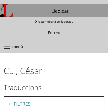
Vés
al
Lied.cat
contingut
Directori obert i col·laboratiu
Entreu
Commuta la visibilitat del menú
menú
Cui, César
Traduccions
MOSTRA
FILTRES