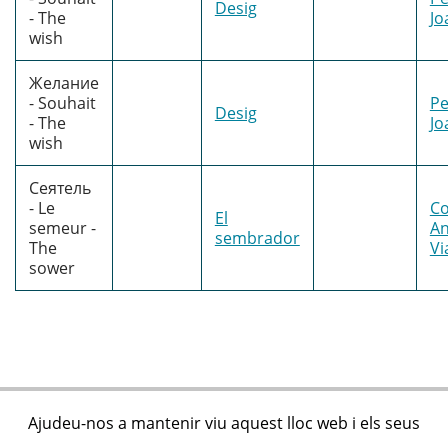
Desig
- The
Jo
wish
Желание
- Souhait
Pe
Desig
- The
Jo
wish
Сеятель
- Le
Co
El
semeur -
An
sembrador
The
Vi
sower
Ajudeu-nos a mantenir viu aquest lloc web i els seus