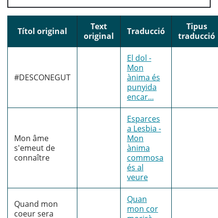
Text
Tipus
Títol original
Traducció
original
traducció
El dol -
Mon
#DESCONEGUT
ànima és
punyida
encar...
Esparces
a Lesbia -
Mon âme
Mon
s'emeut de
ànima
connaître
commosa
és al
veure
Quan
Quand mon
mon cor
coeur sera