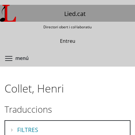
Vés
al
Lied.cat
contingut
Directori obert i col·laboratiu
Entreu
Commuta la visibilitat del menú
menú
Collet, Henri
Traduccions
MOSTRA
FILTRES