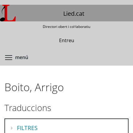
Vés
al
Lied.cat
contingut
Directori obert i col·laboratiu
Entreu
Commuta la visibilitat del menú
menú
Boito, Arrigo
Traduccions
MOSTRA
FILTRES