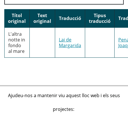
Títol
Text
Tipus
Traducció
Tra
original
original
traducció
L'altra
notte in
Lai de
Pena
fondo
Margarida
Joa
al mare
Ajudeu-nos a mantenir viu aquest lloc web i els seus
projectes: