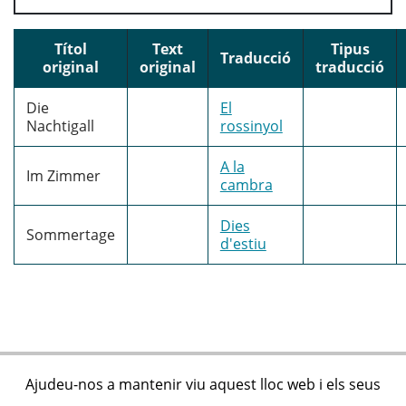
Títol
Text
Tipus
Traducció
original
original
traducció
Die
El
Nachtigall
rossinyol
A la
Im Zimmer
cambra
Dies
Sommertage
d'estiu
Ajudeu-nos a mantenir viu aquest lloc web i els seus