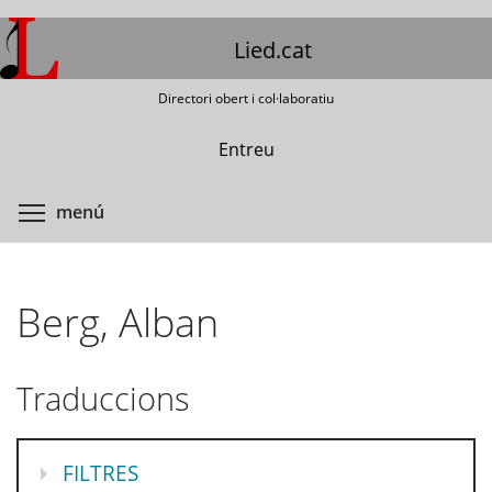
Vés
al
Lied.cat
contingut
Directori obert i col·laboratiu
Entreu
Commuta la visibilitat del menú
menú
Berg, Alban
Traduccions
MOSTRA
FILTRES