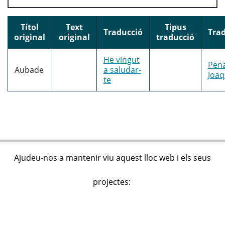
Títol
Text
Tipus
Traducció
Tra
original
original
traducció
He vingut
Pena
Aubade
a saludar-
Joa
te
Ajudeu-nos a mantenir viu aquest lloc web i els seus
projectes: