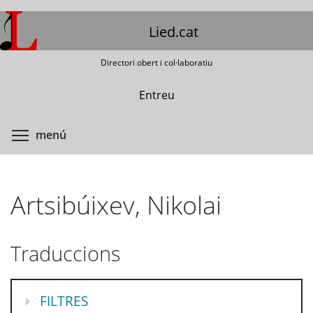
Vés
al
Lied.cat
contingut
Directori obert i col·laboratiu
Entreu
Commuta la visibilitat del menú
menú
Artsibúixev, Nikolai
Traduccions
MOSTRA
FILTRES