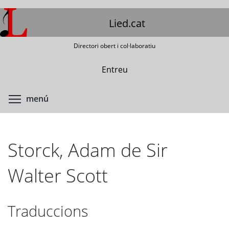
Vés
al
Lied.cat
contingut
Directori obert i col·laboratiu
Entreu
Commuta la visibilitat del menú
menú
Storck, Adam de Sir
Walter Scott
Traduccions