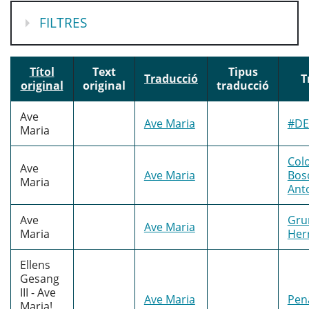
MOSTRA
FILTRES
Títol
Text
Tipus
Traducció
T
original
original
traducció
Ave
Ave Maria
#D
Maria
Col
Ave
Ave Maria
Bos
Maria
Ant
Ave
Gru
Ave Maria
Maria
Herr
Ellens
Gesang
III - Ave
Ave Maria
Pen
Maria!