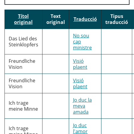
Títol
Text
Tipus
Traducció
original
original
traducció
No sou
Das Lied des
cap
Steinklopfers
ministre
Freundliche
Visió
Vision
plaent
Freundliche
Visió
Vision
plaent
Jo duc la
Ich trage
meva
meine Minne
amada
Jo duc
Ich trage
l'amor