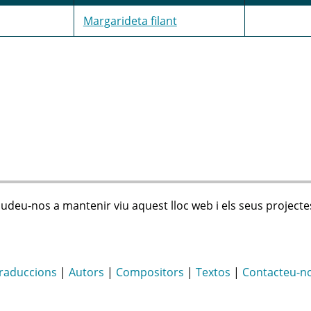
Margarideta filant
judeu-nos a mantenir viu aquest lloc web i els seus projecte
raduccions
|
Autors
|
Compositors
|
Textos
|
Contacteu-n