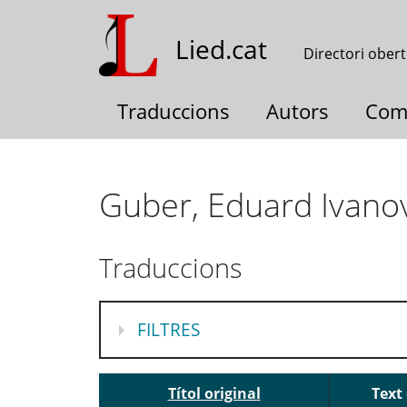
Vés
al
Lied.cat
Directori obert
contingut
Traduccions
Autors
Com
Guber, Eduard Ivano
Traduccions
MOSTRA
FILTRES
Títol original
Text 