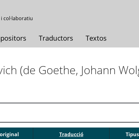
 i col·laboratiu
positors
Traductors
Textos
vich (de Goethe, Johann Wol
original
Traducció
Tipus