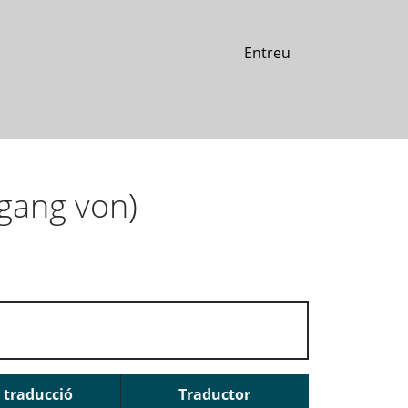
Entreu
gang von)
 traducció
Traductor