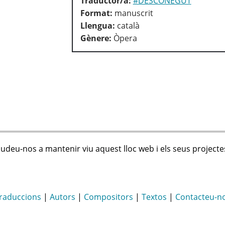
Traductor/a:
#DESCONEGUT
Format:
manuscrit
Llengua:
català
Gènere:
Òpera
judeu-nos a mantenir viu aquest lloc web i els seus projecte
raduccions
|
Autors
|
Compositors
|
Textos
|
Contacteu-n