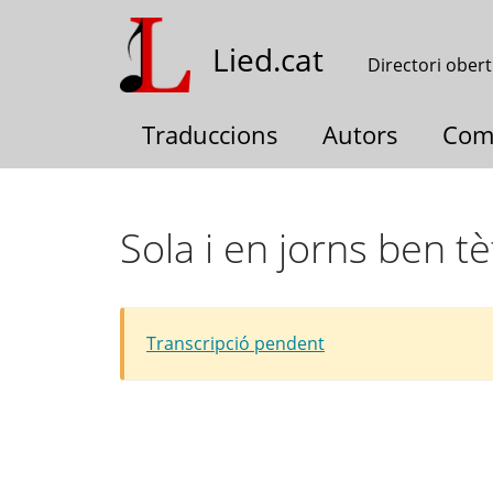
Vés
al
Lied.cat
Directori obert
contingut
Traduccions
Autors
Com
Sola i en jorns ben tè
Transcripció pendent