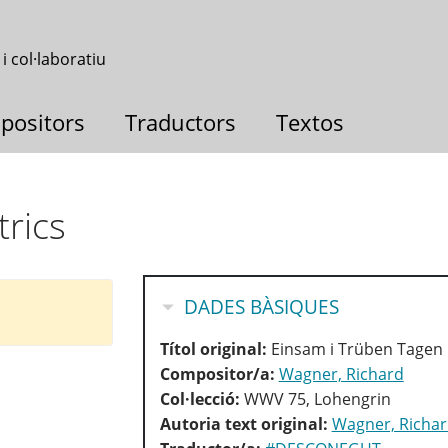
 i col·laboratiu
positors
Traductors
Textos
trics
OCULTA
DADES BÀSIQUES
Títol original:
Einsam i Trüben Tagen
Compositor/a:
Wagner, Richard
Col·lecció:
WWV 75, Lohengrin
Autoria text original:
Wagner, Richa