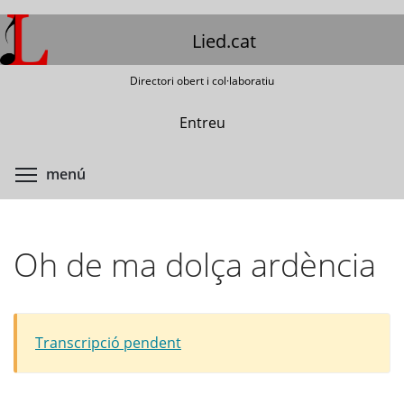
Vés
al
Lied.cat
contingut
Directori obert i col·laboratiu
Entreu
Commuta la visibilitat del menú
menú
Oh de ma dolça ardència
Transcripció pendent