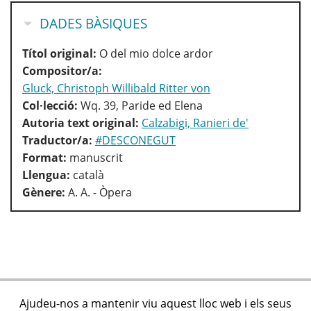
OCULTA
DADES BÀSIQUES
Títol original:
O del mio dolce ardor
Compositor/a:
Gluck, Christoph Willibald Ritter von
Col·lecció:
Wq. 39, Paride ed Elena
Autoria text original:
Calzabigi, Ranieri de'
Traductor/a:
#DESCONEGUT
Format:
manuscrit
Llengua:
català
Gènere:
A. A. - Òpera
Ajudeu-nos a mantenir viu aquest lloc web i els seus