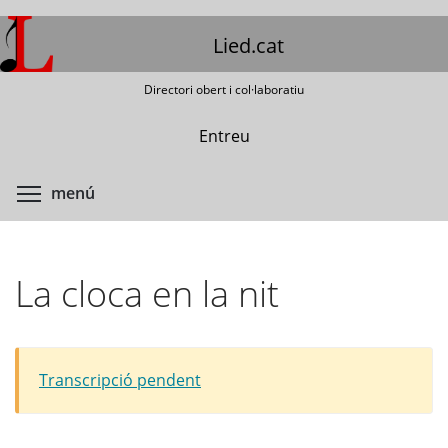
Vés
al
Lied.cat
contingut
Directori obert i col·laboratiu
Entreu
Commuta la visibilitat del menú
menú
La cloca en la nit
Transcripció pendent