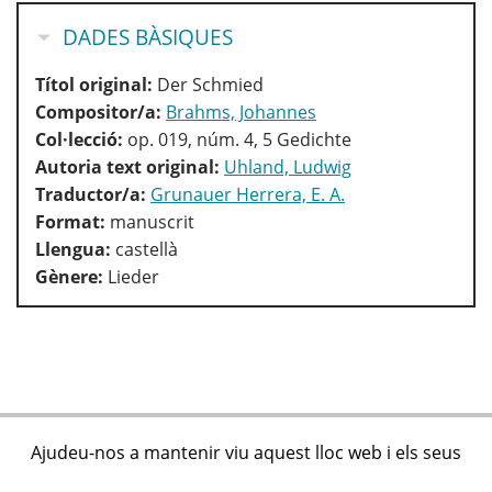
OCULTA
DADES BÀSIQUES
Títol original:
Der Schmied
Compositor/a:
Brahms, Johannes
Col·lecció:
op. 019, núm. 4, 5 Gedichte
Autoria text original:
Uhland, Ludwig
Traductor/a:
Grunauer Herrera, E. A.
Format:
manuscrit
Llengua:
castellà
Gènere:
Lieder
Ajudeu-nos a mantenir viu aquest lloc web i els seus