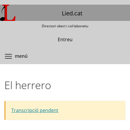
Vés
al
Lied.cat
contingut
Directori obert i col·laboratiu
Entreu
Commuta la visibilitat del menú
menú
El herrero
Transcripció pendent