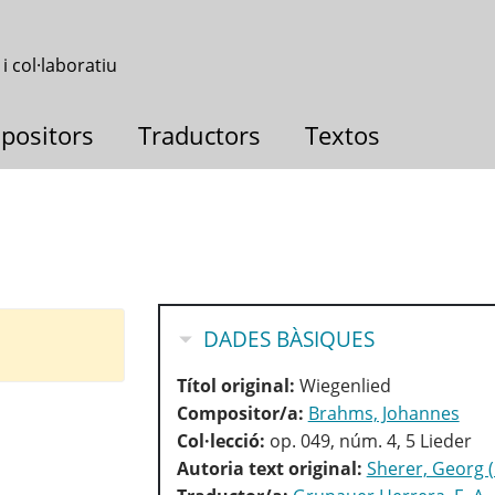
 i col·laboratiu
positors
Traductors
Textos
OCULTA
DADES BÀSIQUES
Títol original:
Wiegenlied
Compositor/a:
Brahms, Johannes
Col·lecció:
op. 049, núm. 4, 5 Lieder
Autoria text original:
Sherer, Georg 