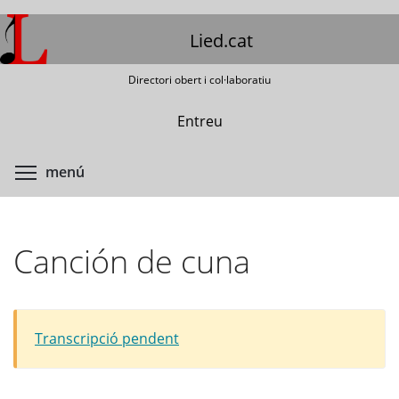
Vés
al
Lied.cat
contingut
Directori obert i col·laboratiu
Entreu
Commuta la visibilitat del menú
menú
Canción de cuna
Transcripció pendent