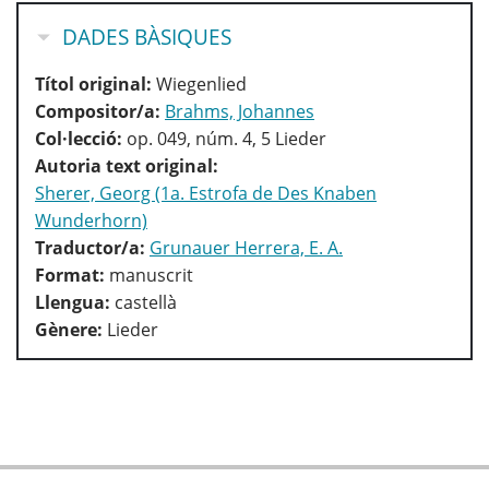
OCULTA
DADES BÀSIQUES
Títol original:
Wiegenlied
Compositor/a:
Brahms, Johannes
Col·lecció:
op. 049, núm. 4, 5 Lieder
Autoria text original:
Sherer, Georg (1a. Estrofa de Des Knaben
Wunderhorn)
Traductor/a:
Grunauer Herrera, E. A.
Format:
manuscrit
Llengua:
castellà
Gènere:
Lieder