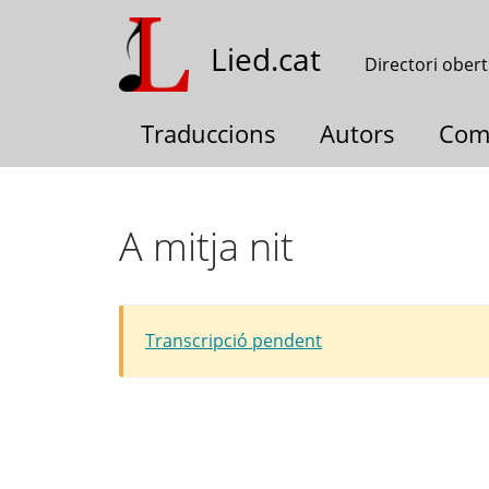
Vés
al
Lied.cat
Directori obert
contingut
Traduccions
Autors
Com
A mitja nit
Transcripció pendent