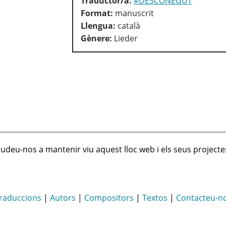
Traductor/a:
#DESCONEGUT
Format:
manuscrit
Llengua:
català
Gènere:
Lieder
judeu-nos a mantenir viu aquest lloc web i els seus projecte
raduccions
|
Autors
|
Compositors
|
Textos
|
Contacteu-n