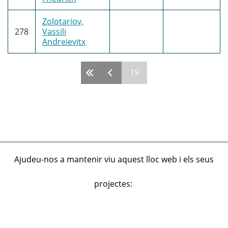
Zolotariov,
278
Vassili
Andreievitx
19
Pàgines
Ajudeu-nos a mantenir viu aquest lloc web i els seus
projectes: