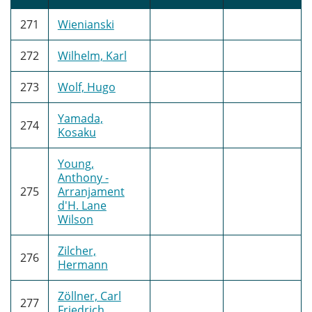
271
Wienianski
272
Wilhelm, Karl
273
Wolf, Hugo
Yamada,
274
Kosaku
Young,
Anthony -
275
Arranjament
d'H. Lane
Wilson
Zilcher,
276
Hermann
Zöllner, Carl
277
Friedrich