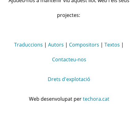
Ajudeu-nos a mantenir viu aquest lloc web i els seus
projectes:
Traduccions
|
Autors
|
Compositors
|
Textos
|
Contacteu-nos
Drets d'explotació
Web desenvolupat per
techora.cat