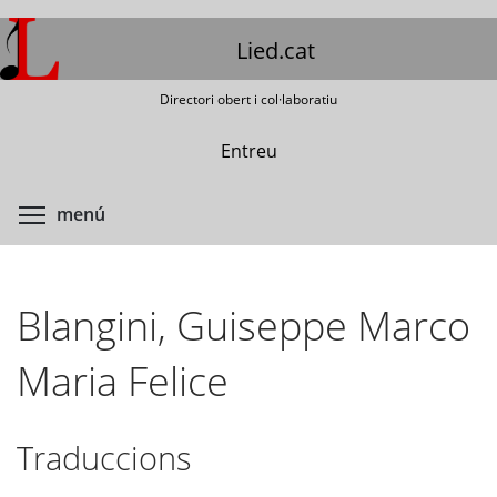
Vés
al
Lied.cat
contingut
Directori obert i col·laboratiu
Entreu
Commuta la visibilitat del menú
menú
Blangini, Guiseppe Marco
Maria Felice
Traduccions