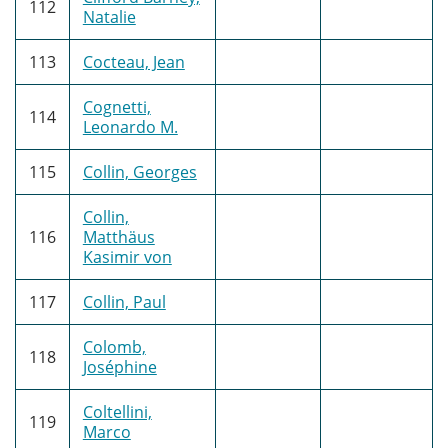
112
Natalie
113
Cocteau, Jean
Cognetti,
114
Leonardo M.
115
Collin, Georges
Collin,
116
Matthäus
Kasimir von
117
Collin, Paul
Colomb,
118
Joséphine
Coltellini,
119
Marco