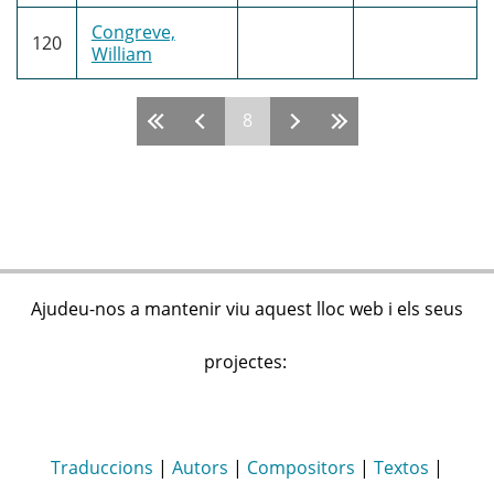
Congreve,
120
William
8
Pàgines
Ajudeu-nos a mantenir viu aquest lloc web i els seus
projectes:
Traduccions
|
Autors
|
Compositors
|
Textos
|