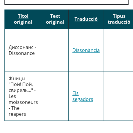
Títol
Text
Tipus
Traducció
original
original
traducció
Диссонанс -
Dissonància
Dissonance
Жницы
"Пой! Пой,
свирель..." -
Els
Les
segadors
moissoneurs
- The
reapers