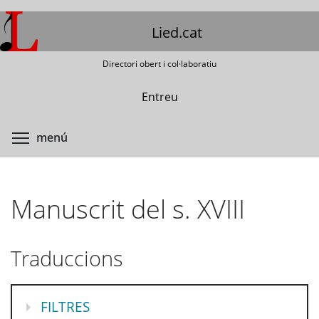
Vés
al
Lied.cat
contingut
Directori obert i col·laboratiu
Entreu
Commuta la visibilitat del menú
menú
Manuscrit del s. XVIII
Traduccions
MOSTRA
FILTRES