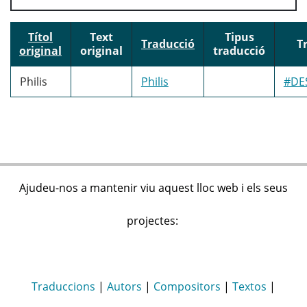
Títol
Text
Tipus
Traducció
T
original
original
traducció
Philis
Philis
#DE
Ajudeu-nos a mantenir viu aquest lloc web i els seus
projectes:
Traduccions
|
Autors
|
Compositors
|
Textos
|