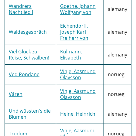
Wandrers
Goethe, Johann
alemany
Nachtlied I
Wolfgang von
Eichendorff,
Waldesgespräch
Joseph Karl
alemany
Freiherr von
Viel Glück zur
Kulmann,
alemany
Reise, Schwalben!
Elisabeth
Vinje, Aasmund
Ved Rondane
norueg
Olavsson
Vinje, Aasmund
Våren
norueg
Olavsson
Und wüssten's die
Heine, Heinrich
alemany
Blumen
Vinje, Aasmund
Trudom
norueg