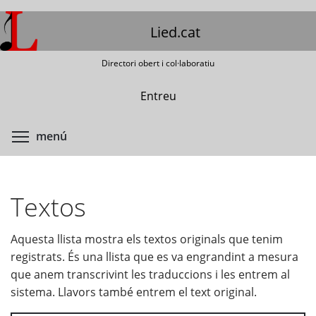
Vés
al
Lied.cat
contingut
Directori obert i col·laboratiu
Entreu
Commuta la visibilitat del menú
menú
Textos
Aquesta llista mostra els textos originals que tenim
registrats. És una llista que es va engrandint a mesura
que anem transcrivint les traduccions i les entrem al
sistema. Llavors també entrem el text original.