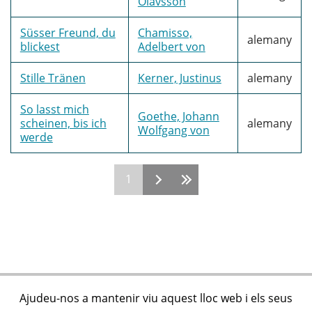
Olavsson
Süsser Freund, du
Chamisso,
alemany
blickest
Adelbert von
Stille Tränen
Kerner, Justinus
alemany
So lasst mich
Goethe, Johann
scheinen, bis ich
alemany
Wolfgang von
werde
1
Pàgines
Ajudeu-nos a mantenir viu aquest lloc web i els seus