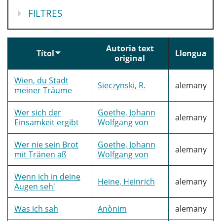
MOSTRA
FILTRES
Autoria text
Títol
Llengua
original
Wien, du Stadt
Sieczynski, R.
alemany
meiner Träume
Wer sich der
Goethe, Johann
alemany
Einsamkeit ergibt
Wolfgang von
Wer nie sein Brot
Goethe, Johann
alemany
mit Tränen aß
Wolfgang von
Wenn ich in deine
Heine, Heinrich
alemany
Augen seh'
Was ich sah
Anònim
alemany