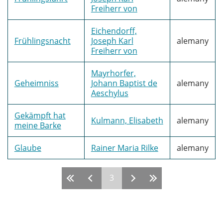
Freiherr von
Eichendorff,
Frühlingsnacht
Joseph Karl
alemany
Freiherr von
Mayrhorfer,
Geheimniss
Johann Baptist de
alemany
Aeschylus
Gekämpft hat
Kulmann, Elisabeth
alemany
meine Barke
Glaube
Rainer Maria Rilke
alemany
3
Pàgines