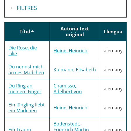
MOSTRA
FILTRES
Autoria text
Títol
Llengua
original
Die Rose, die
Heine, Heinrich
alemany
Lilie
Du nennst mich
Kulmann, Elisabeth
alemany
armes Mädchen
Du Ring an
Chamisso,
alemany
meinem Finger
Adelbert von
Ein Jüngling liebt
Heine, Heinrich
alemany
ein Mädchen
Bodenstedt,
Ein Traum
Friedrich Martin
alemany