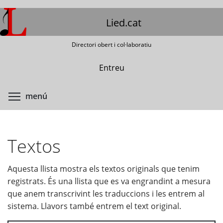
Vés
al
Lied.cat
contingut
Directori obert i col·laboratiu
Entreu
Commuta la visibilitat del menú
menú
Textos
Aquesta llista mostra els textos originals que tenim
registrats. És una llista que es va engrandint a mesura
que anem transcrivint les traduccions i les entrem al
sistema. Llavors també entrem el text original.