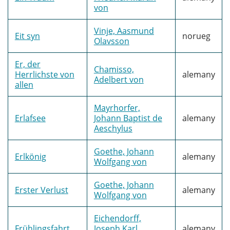
von
Vinje, Aasmund
Eit syn
norueg
Olavsson
Er, der
Chamisso,
Herrlichste von
alemany
Adelbert von
allen
Mayrhorfer,
Erlafsee
Johann Baptist de
alemany
Aeschylus
Goethe, Johann
Erlkönig
alemany
Wolfgang von
Goethe, Johann
Erster Verlust
alemany
Wolfgang von
Eichendorff,
Frühlingsfahrt
Joseph Karl
alemany