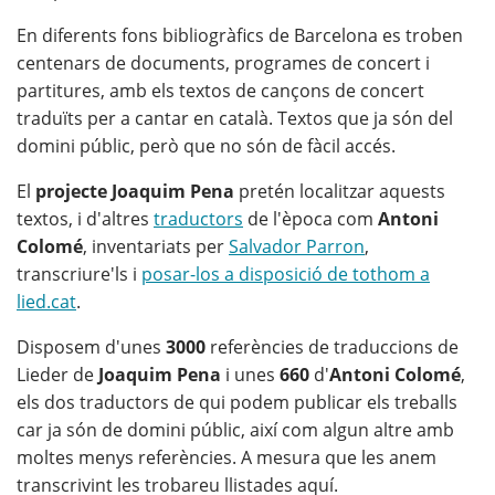
En diferents fons bibliogràfics de Barcelona es troben
centenars de documents, programes de concert i
partitures, amb els textos de cançons de concert
traduïts per a cantar en català. Textos que ja són del
domini públic, però que no són de fàcil accés.
El
projecte Joaquim Pena
pretén localitzar aquests
textos, i d'altres
traductors
de l'època com
Antoni
Colomé
, inventariats per
Salvador Parron
,
transcriure'ls i
posar-los a disposició de tothom a
lied.cat
.
Disposem d'unes
3000
referències de traduccions de
Lieder de
Joaquim Pena
i unes
660
d'
Antoni Colomé
,
els dos traductors de qui podem publicar els treballs
car ja són de domini públic, així com algun altre amb
moltes menys referències. A mesura que les anem
transcrivint les trobareu llistades aquí.