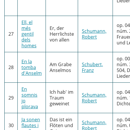
Liede
Ell, el
op. 04
més
Er, der
Schumann,
núm. 
27
gentil
Herrlichste
Robert
Fraue
dels
von allen
und L
homes
op. 00
En la
Am Grabe
Schubert,
núm. 
28
tomba
Anselmos
Franz
504, D
d'Anselm
Liede
En
Ich hab' im
op. 04
somnis
Schumann,
29
Traum
núm. 
jo
Robert
geweinet
Dichte
plorava
Ja sonen
Das ist ein
op. 04
Schumann,
30
flautes i
Flöten und
núm. 
Robert