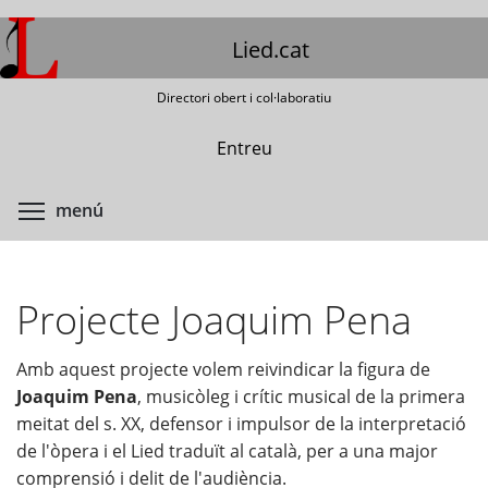
Vés
al
Lied.cat
contingut
Directori obert i col·laboratiu
Entreu
Commuta la visibilitat del menú
menú
Projecte Joaquim Pena
Amb aquest projecte volem reivindicar la figura de
Joaquim Pena
, musicòleg i crític musical de la primera
meitat del s. XX, defensor i impulsor de la interpretació
de l'òpera i el Lied traduït al català, per a una major
comprensió i delit de l'audiència.