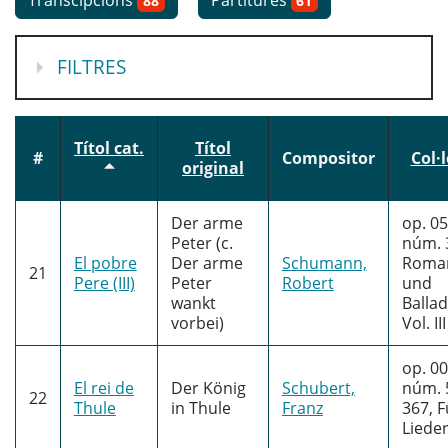
Transcipcions
Partitures
88
61
MOSTRA
FILTRES
Títol cat.
Títol
#
Compositor
Col·l
original
Der arme
op. 05
Peter (c.
núm. 
El pobre
Der arme
Schumann,
Roma
21
Pere (III)
Peter
Robert
und
wankt
Ballad
vorbei)
Vol. III
op. 00
El rei de
Der König
Schubert,
núm. 
22
Thule
in Thule
Franz
367, F
Liede