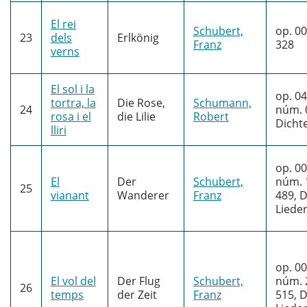
El rei
Schubert,
op. 00
23
dels
Erlkönig
Franz
328
verns
El sol i la
op. 04
tortra, la
Die Rose,
Schumann,
24
núm. 
rosa i el
die Lilie
Robert
Dichte
lliri
op. 00
El
Der
Schubert,
núm. 
25
vianant
Wanderer
Franz
489, D
Liede
op. 00
El vol del
Der Flug
Schubert,
núm. 
26
temps
der Zeit
Franz
515, D