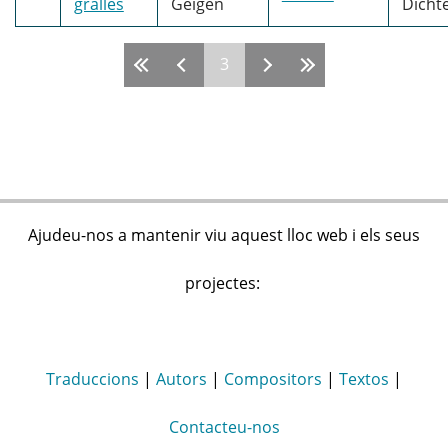
gralles
Geigen
Dichte
3
Pàgines
Ajudeu-nos a mantenir viu aquest lloc web i els seus
projectes:
Traduccions
|
Autors
|
Compositors
|
Textos
|
Contacteu-nos