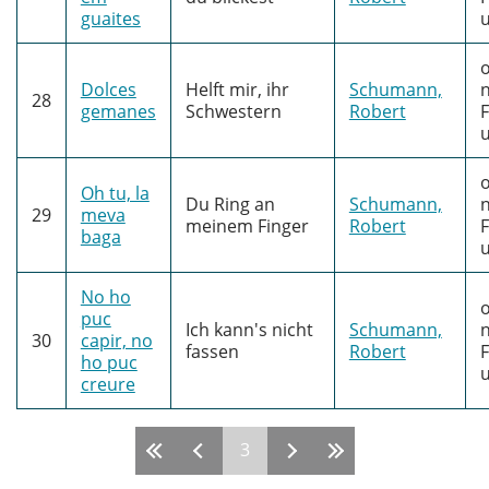
guaites
o
Dolces
Helft mir, ihr
Schumann,
n
28
gemanes
Schwestern
Robert
F
o
Oh tu, la
Du Ring an
Schumann,
n
29
meva
meinem Finger
Robert
F
baga
No ho
o
puc
Ich kann's nicht
Schumann,
n
30
capir, no
fassen
Robert
F
ho puc
creure
3
Pàgines