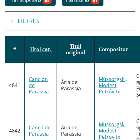
Transcipcions
Partitures
88
61
MOSTRA
FILTRES
Títol
#
Títol cat.
Compositor
original
С
Canción
Mússorgski,
Ària de
я
4841
de
Modest
Parassia
F
Parassia
Petróvitx
S
С
Mússorgski,
Cançó de
Ària de
я
4842
Modest
Paràssia
Parassia
F
Petróvitx
S