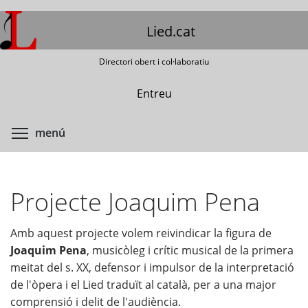
Vés
al
Lied.cat
contingut
Directori obert i col·laboratiu
Entreu
Commuta la visibilitat del menú
menú
Projecte Joaquim Pena
Amb aquest projecte volem reivindicar la figura de
Joaquim Pena
, musicòleg i crític musical de la primera
meitat del s. XX, defensor i impulsor de la interpretació
de l'òpera i el Lied traduït al català, per a una major
comprensió i delit de l'audiència.