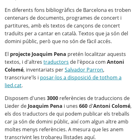
En diferents fons bibliogràfics de Barcelona es troben
centenars de documents, programes de concert i
partitures, amb els textos de cançons de concert
traduïts per a cantar en català. Textos que ja són del
domini públic, però que no són de fàcil accés.
El
projecte Joaquim Pena
pretén localitzar aquests
textos, i d'altres
traductors
de l'època com
Antoni
Colomé
, inventariats per
Salvador Parron
,
transcriure'ls i
posar-los a disposició de tothom a
lied.cat
.
Disposem d'unes
3000
referències de traduccions de
Lieder de
Joaquim Pena
i unes
660
d'
Antoni Colomé
,
els dos traductors de qui podem publicar els treballs
car ja són de domini públic, així com algun altre amb
moltes menys referències. A mesura que les anem
transcrivint les trobareu llistades aquí.