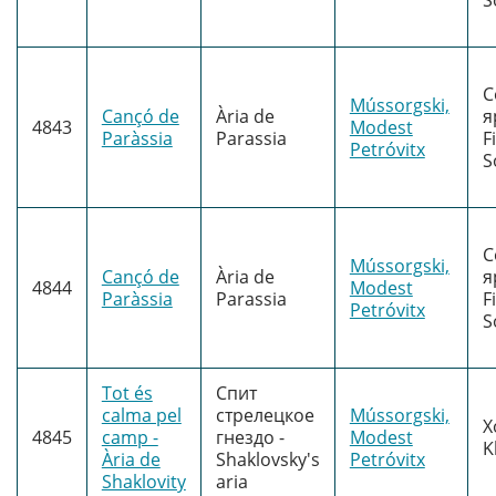
С
Mússorgski,
Cançó de
Ària de
я
4843
Modest
Paràssia
Parassia
F
Petróvitx
S
С
Mússorgski,
Cançó de
Ària de
я
4844
Modest
Paràssia
Parassia
F
Petróvitx
S
Tot és
Спит
calma pel
стрелецкое
Mússorgski,
Х
4845
camp -
гнездо -
Modest
K
Ària de
Shaklovsky's
Petróvitx
Shaklovity
aria