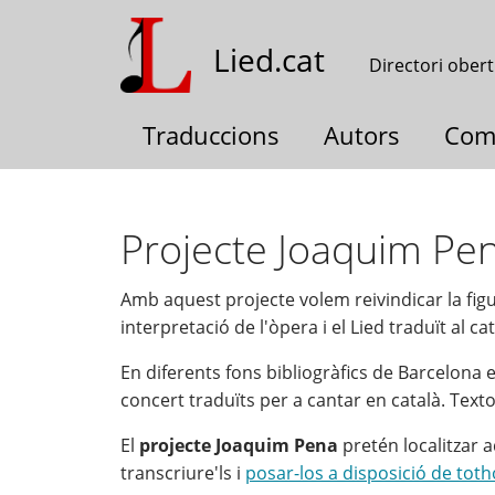
Vés
al
Lied.cat
Directori obert
contingut
Traduccions
Autors
Com
Projecte Joaquim Pe
Amb aquest projecte volem reivindicar la fig
interpretació de l'òpera i el Lied traduït al c
En diferents fons bibliogràfics de Barcelona
concert traduïts per a cantar en català. Text
El
projecte Joaquim Pena
pretén localitzar a
transcriure'ls i
posar-los a disposició de toth