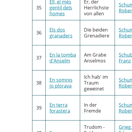
Ell, el més
Er, der
Schu
35
gentil dels
Herrlichste
Rober
homes
von allen
Els dos
Die beiden
Schu
36
granaders
Grenadiere
Rober
En la tomba
Am Grabe
Schub
37
d'Anselm
Anselmos
Franz
Ich hab' im
En somnis
Schu
38
Traum
jo plorava
Rober
geweinet
En terra
In der
Schu
39
forastera
Fremde
Rober
Trudom -
Grieg,