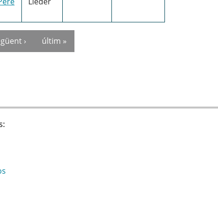
Pere
Lieder
güent ›
últim »
s:
os