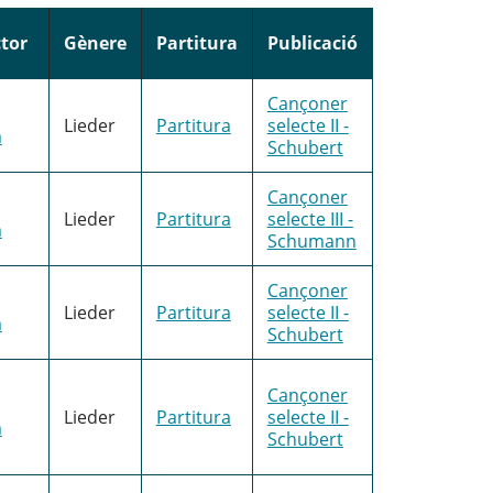
tor
Gènere
Partitura
Publicació
Cançoner
Lieder
Partitura
selecte II -
m
Schubert
Cançoner
Lieder
Partitura
selecte III -
m
Schumann
Cançoner
Lieder
Partitura
selecte II -
m
Schubert
Cançoner
Lieder
Partitura
selecte II -
m
Schubert