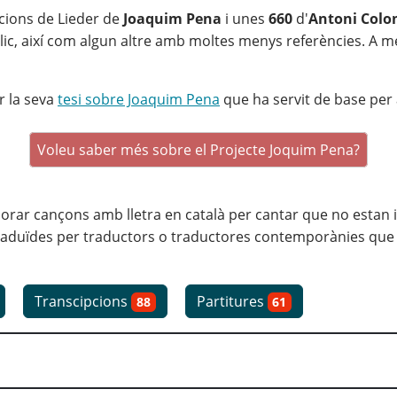
cions de Lieder de
Joaquim Pena
i unes
660
d'
Antoni Col
blic, així com algun altre amb moltes menys referències. A 
r la seva
tesi sobre Joaquim Pena
que ha servit de base per a
Voleu saber més sobre el Projecte Joquim Pena?
r cançons amb lletra en català per cantar que no estan inc
aduïdes per traductors o traductores contemporànies que ha
Transcipcions
Partitures
88
61