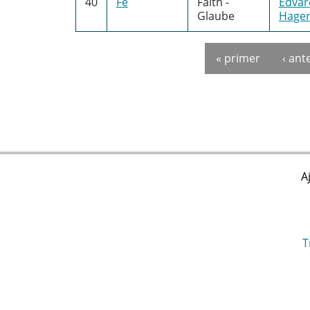
40
Fe
Faith -
Edvar
Glaube
Hage
« primer
‹ ant
Pàgines
A
T