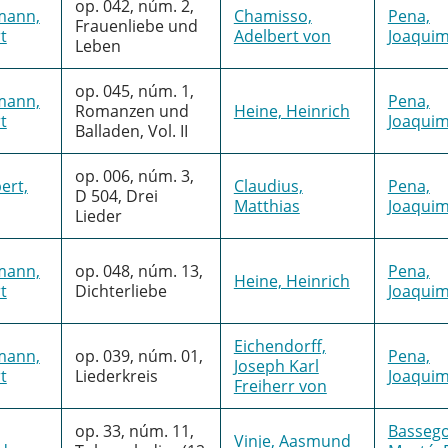
op. 042, núm. 2,
mann,
Chamisso,
Pena,
Frauenliebe und
t
Adelbert von
Joaqui
Leben
op. 045, núm. 1,
mann,
Pena,
Romanzen und
Heine, Heinrich
t
Joaqui
Balladen, Vol. II
op. 006, núm. 3,
ert,
Claudius,
Pena,
D 504, Drei
Matthias
Joaqui
Lieder
mann,
op. 048, núm. 13,
Pena,
Heine, Heinrich
t
Dichterliebe
Joaqui
Eichendorff,
mann,
op. 039, núm. 01,
Pena,
Joseph Karl
t
Liederkreis
Joaqui
Freiherr von
op. 33, núm. 11,
Bassego
Vinje, Aasmund