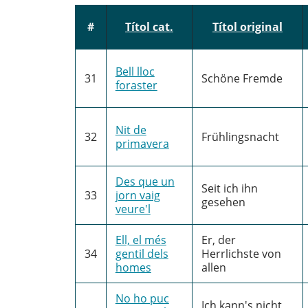
#
Títol cat.
Títol original
Bell lloc
31
Schöne Fremde
foraster
Nit de
32
Frühlingsnacht
primavera
Des que un
Seit ich ihn
33
jorn vaig
gesehen
veure'l
Ell, el més
Er, der
34
gentil dels
Herrlichste von
homes
allen
No ho puc
Ich kann's nicht