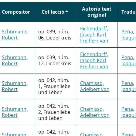
Autoria text
Compositor
Col·lecció
Tradu
original
Eichendorff,
Schumann,
op. 039, núm.
Pena,
Joseph Karl
Robert
06, Liederkreis
Joaqu
Freiherr von
Eichendorff,
Schumann,
op. 039, núm.
Pena,
Joseph Karl
Robert
12, Liederkreis
Joaqu
Freiherr von
op. 042, núm.
Schumann,
Chamisso,
Pena,
1, Frauenliebe
Robert
Adelbert von
Joaqu
und Leben
op. 042, núm.
Schumann,
Chamisso,
Pena,
2, Frauenliebe
Robert
Adelbert von
Joaqu
und Leben
op. 042, núm.
Schumann,
Chamisso,
Pena,