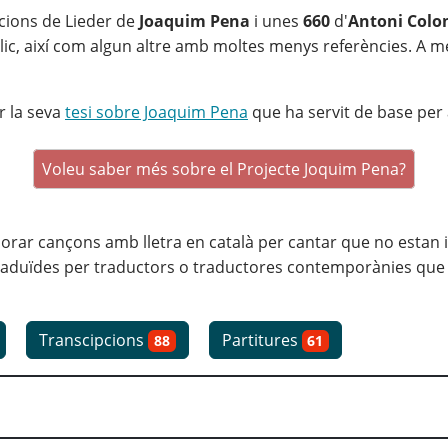
cions de Lieder de
Joaquim Pena
i unes
660
d'
Antoni Col
blic, així com algun altre amb moltes menys referències. A 
r la seva
tesi sobre Joaquim Pena
que ha servit de base per a
Voleu saber més sobre el Projecte Joquim Pena?
r cançons amb lletra en català per cantar que no estan inc
aduïdes per traductors o traductores contemporànies que ha
Transcipcions
Partitures
88
61