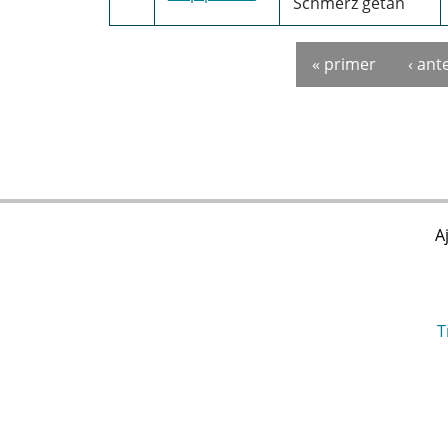
Schmerz getan
« primer
‹ ant
Pàgines
A
T