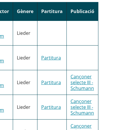
ctor
Gènere
Partitura
Publicació
Lieder
im
Lieder
Partitura
im
Cançoner
Lieder
Partitura
selecte III -
im
Schumann
Cançoner
Lieder
Partitura
selecte III -
im
Schumann
Cançoner