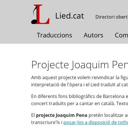
Vés
al
Lied.cat
Directori obert
contingut
Traduccions
Autors
Com
Projecte Joaquim Pe
Amb aquest projecte volem reivindicar la fig
interpretació de l'òpera i el Lied traduït al c
En diferents fons bibliogràfics de Barcelona
concert traduïts per a cantar en català. Text
El
projecte Joaquim Pena
pretén localitzar a
transcriure'ls i
posar-los a disposició de toth