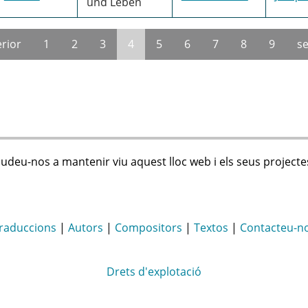
und Leben
erior
1
2
3
4
5
6
7
8
9
se
judeu-nos a mantenir viu aquest lloc web i els seus projecte
raduccions
|
Autors
|
Compositors
|
Textos
|
Contacteu-n
Drets d'explotació