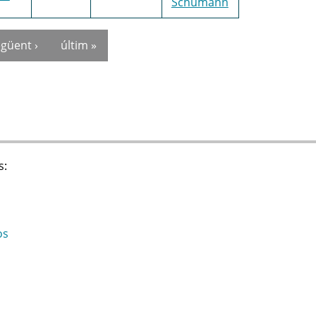
Schumann
güent ›
últim »
s:
os