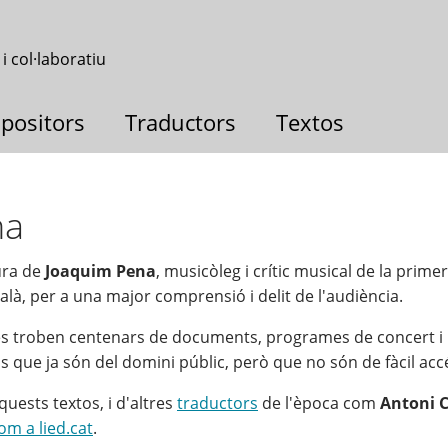
 i col·laboratiu
positors
Traductors
Textos
na
ura de
Joaquim Pena
, musicòleg i crític musical de la prime
atalà, per a una major comprensió i delit de l'audiència.
 es troben centenars de documents, programes de concert i 
os que ja són del domini públic, però que no són de fàcil acc
quests textos, i d'altres
traductors
de l'època com
Antoni 
om a lied.cat
.