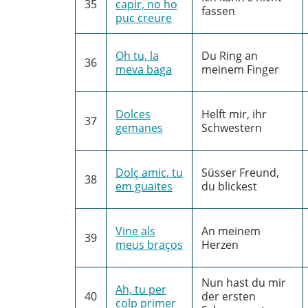
35
capir, no ho
fassen
puc creure
Oh tu, la
Du Ring an
36
meva baga
meinem Finger
Dolces
Helft mir, ihr
37
gemanes
Schwestern
Dolç amic, tu
Süsser Freund,
38
em guaites
du blickest
Vine als
An meinem
39
meus braços
Herzen
Nun hast du mir
Ah, tu per
40
der ersten
colp primer