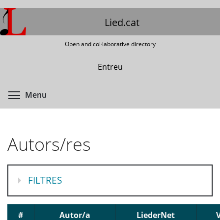
Skip
to
Lied.cat
main
content
Open and col·laborative directory
Entreu
Toggle menu visibility
Menu
Autors/res
MOSTRA
FILTRES
#
Autor/a
LiederNet
V