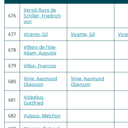
Versió lliure de
676
Schiller, Friedrich
von
677
Vicente, Gil
Vicente, Gil
Vicen
Villiers de l'Isle-
678
Adam, Auguste
679
Villon, François
Vinje, Aasmund
Vinje, Aasmund
680
Olavsson
Olavsson
Volpelius,
681
Gottfried
682
Vulpius, Melchior