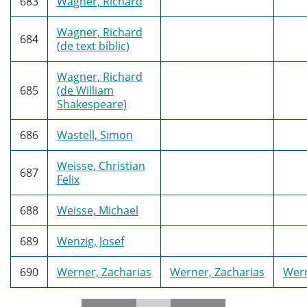
683
Wagner, Richard
Wagner, Richard
684
(de text bíblic)
Wagner, Richard
685
(de William
Shakespeare)
686
Wastell, Simon
Weisse, Christian
687
Felix
688
Weisse, Michael
689
Wenzig, Josef
690
Werner, Zacharias
Werner, Zacharias
Wern