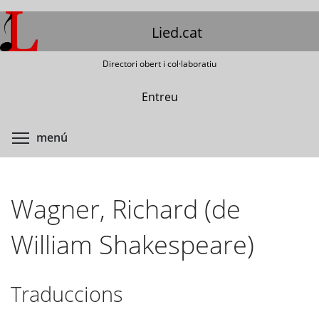
Vés
al
Lied.cat
contingut
Directori obert i col·laboratiu
Entreu
Commuta la visibilitat del menú
menú
Wagner, Richard (de
William Shakespeare)
Traduccions