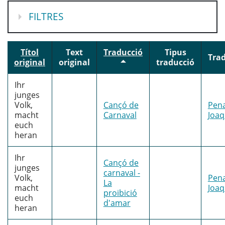
MOSTRA
FILTRES
Títol
Text
Traducció
Tipus
Tra
original
original
traducció
Ihr
junges
Volk,
Cançó de
Pena
macht
Carnaval
Joa
euch
heran
Ihr
Cançó de
junges
carnaval -
Volk,
Pena
La
macht
Joa
proibició
euch
d'amar
heran