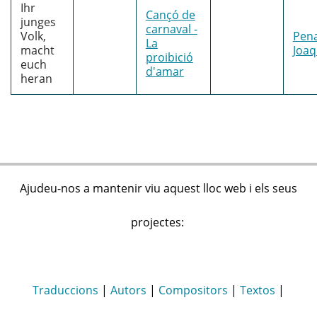
Ihr
Cançó de
junges
carnaval -
Volk,
Pena
La
macht
Joa
proibició
euch
d'amar
heran
Ajudeu-nos a mantenir viu aquest lloc web i els seus
projectes:
Traduccions
|
Autors
|
Compositors
|
Textos
|