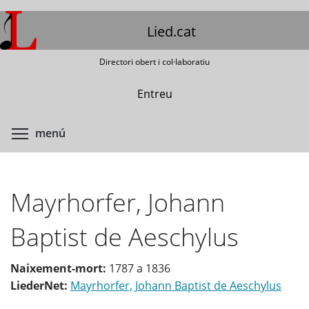
Vés
al
Lied.cat
contingut
Directori obert i col·laboratiu
Entreu
Commuta la visibilitat del menú
menú
Mayrhorfer, Johann
Baptist de Aeschylus
Naixement-mort:
1787
a
1836
LiederNet:
Mayrhorfer, Johann Baptist de Aeschylus