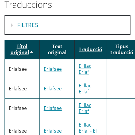
Traduccions
MOSTRA
FILTRES
Títol
Text
Tipus
Traducció
original
original
traducció
El llac
Erlafsee
Erlafsee
Erlaf
El llac
Erlafsee
Erlafsee
Erlaf
El llac
Erlafsee
Erlafsee
Erlaf
El llac
Erlafsee
Erlafsee
Erlaf - El