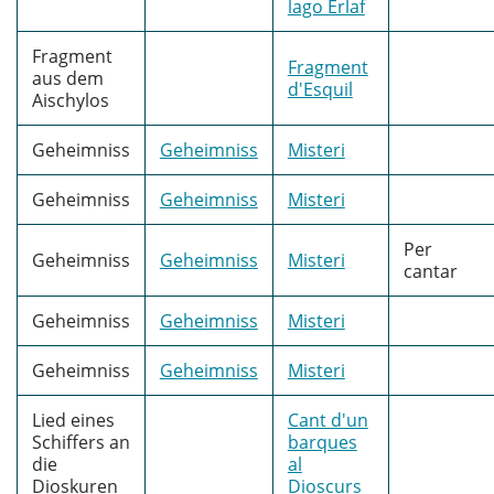
lago Erlaf
Fragment
Fragment
aus dem
d'Esquil
Aischylos
Geheimniss
Geheimniss
Misteri
Geheimniss
Geheimniss
Misteri
Per
Geheimniss
Geheimniss
Misteri
cantar
Geheimniss
Geheimniss
Misteri
Geheimniss
Geheimniss
Misteri
Lied eines
Cant d'un
Schiffers an
barques
die
al
Dioskuren
Dioscurs