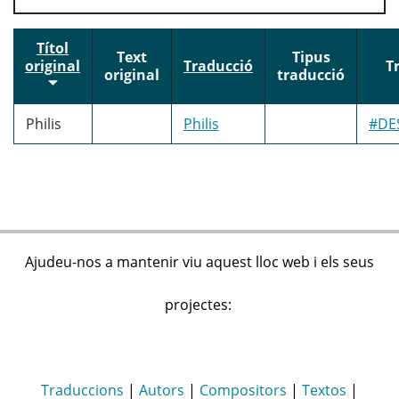
Títol
Text
Tipus
original
Traducció
T
original
traducció
Philis
Philis
#DE
Ajudeu-nos a mantenir viu aquest lloc web i els seus
projectes:
Traduccions
|
Autors
|
Compositors
|
Textos
|