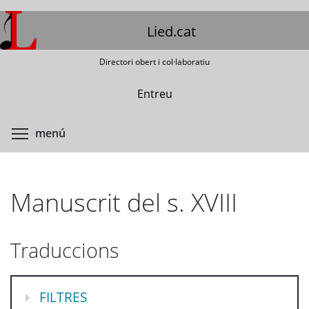
Vés
al
Lied.cat
contingut
Directori obert i col·laboratiu
Entreu
Commuta la visibilitat del menú
menú
Manuscrit del s. XVIII
Traduccions
MOSTRA
FILTRES