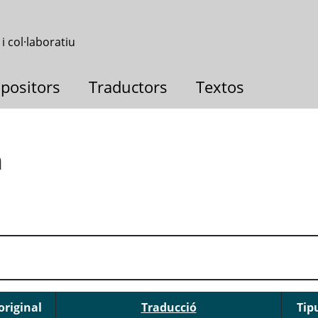
 i col·laboratiu
positors
Traductors
Textos
n
original
Traducció
Tip