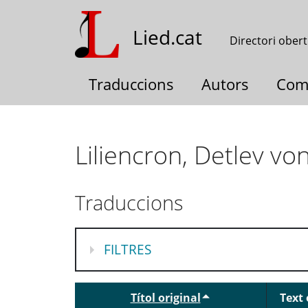
Vés
al
Lied.cat
Directori obert
contingut
Traduccions
Autors
Com
Liliencron, Detlev vo
Traduccions
MOSTRA
FILTRES
Títol original
Text 