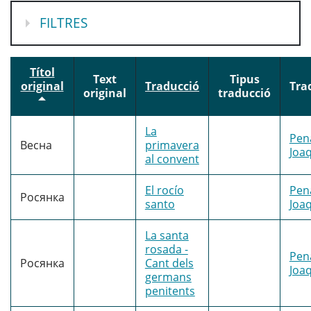
MOSTRA
FILTRES
Títol
Text
Tipus
original
Traducció
Tra
original
traducció
La
Pen
Весна
primavera
Joa
al convent
El rocío
Pen
Росянка
santo
Joa
La santa
rosada -
Pen
Росянка
Cant dels
Joa
germans
penitents