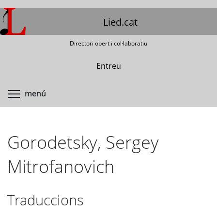
Vés
al
Lied.cat
contingut
Directori obert i col·laboratiu
Entreu
Commuta la visibilitat del menú
menú
Gorodetsky, Sergey
Mitrofanovich
Traduccions