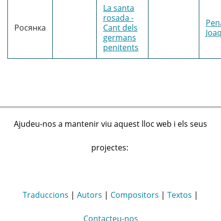
La santa
rosada -
Pen
Росянка
Cant dels
Joa
germans
penitents
Ajudeu-nos a mantenir viu aquest lloc web i els seus
projectes:
Traduccions
|
Autors
|
Compositors
|
Textos
|
Contacteu-nos