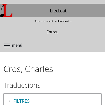
Vés
al
Lied.cat
contingut
Directori obert i col·laboratiu
Entreu
Commuta la visibilitat del menú
menú
Cros, Charles
Traduccions
MOSTRA
FILTRES