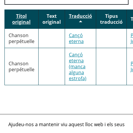
Títol
Text
Traducció
Tipus
original
original
traducció
Chanson
Cançó
perpétuelle
eterna
Cançó
eterna
Chanson
(manca
perpétuelle
alguna
estrofa)
Ajudeu-nos a mantenir viu aquest lloc web i els seus