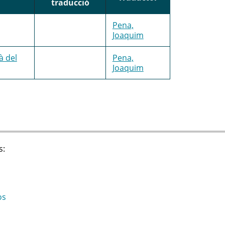
traducció
Pena,
Joaquim
à del
Pena,
Joaquim
s:
os