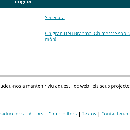
original
Serenata
Oh gran Déu Brahma! Oh mestre sobir
món!
judeu-nos a mantenir viu aquest lloc web i els seus projecte
raduccions
|
Autors
|
Compositors
|
Textos
|
Contacteu-n