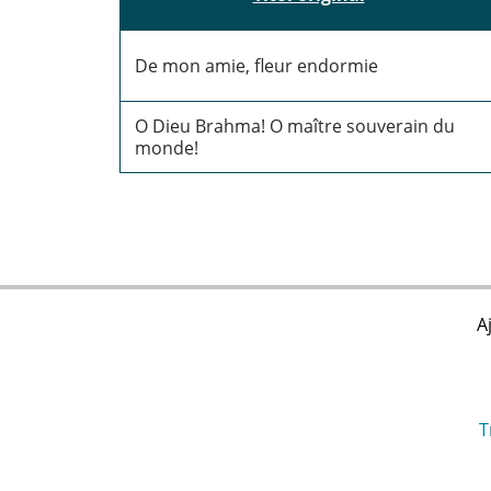
De mon amie, fleur endormie
O Dieu Brahma! O maître souverain du
monde!
A
T