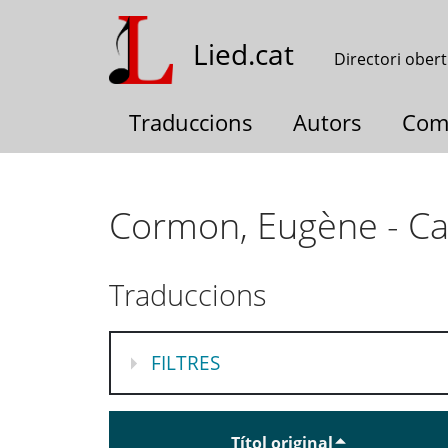
Vés
al
Lied.cat
Directori obert
contingut
Traduccions
Autors
Com
Cormon, Eugène - Ca
Traduccions
MOSTRA
FILTRES
Títol original